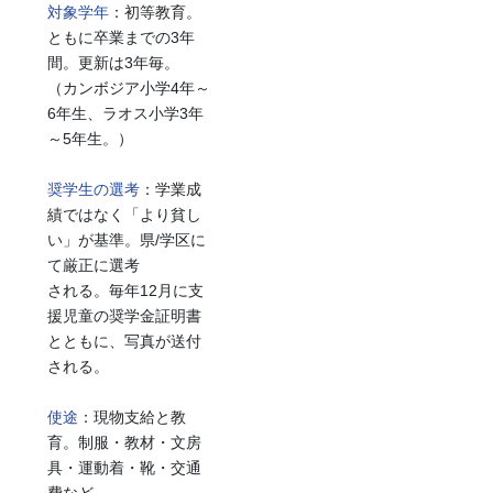
対象学年
：初等教育。
ともに卒業までの3年
間。更新は3年毎。
（カンボジア小学4年～
6年生、ラオス小学3年
～5年生。）
奨学生の選考
：学業成
績ではなく「より貧し
い」が基準。県/学区に
て厳正に選考
される。毎年12月に支
援児童の奨学金証明書
とともに、写真が送付
される。
使途
：現物支給と教
育。制服・教材・文房
具・運動着・靴・交通
費など。