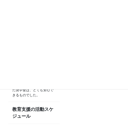
ラオスは最貧国の一つ。そ
してラオス・カンボジアは
黒髪豊かな国でもあり、現
物寄付のきっかけも作りや
すくなります。
私たちが縁あって関わった
奨学金制度は、お金の使わ
れ方が明確で、支援児童の
成長の様子を個別に把握で
きます。
細やかな報告までは受けら
れなかったり、巨大化して
事務経費が多い奨学金制度
も多い中で自分達で見つけ
た奨学金は、とても安心で
きるものでした。
教育支援の活動スケ
ジュール