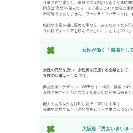
仕事の伸び盛りと、家庭での役割が大きくなる時期
両立は“完璧”を望んだり一人が抱えこむと途端に困
不可能ではありません。ワークライフバランスは、
結婚や出産を機に辞める事なく、みんながそれを思
長い目でキャリアを積んで欲しい。」と文は言いま
女性が働く「職場とし
女性の商品を扱い、女性美を応援する企業として、
女性の活躍は不可欠
です。
商品企画・デザイン・WEBサイト構築・接客いず
女性の感性やビジネススキルを大いに発揮出来るも
能力のある女性を採用し育成・登用する事は、
長期的に見て私たちの発展をもたらす事にもつなが
大阪府「男女いきいき