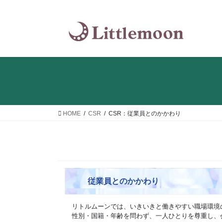
コ
ナ
ン
ビ
テ
ゲ
ン
ー
ツ
シ
へ
ョ
ス
ン
キ
に
ッ
移
プ
動
HOME
CSR
CSR：従業員とのかかわり
従業員とのかかわり
リトルムーンでは、いきいきと働きやすい職場環境
性別・国籍・年齢を問わず、一人ひとりを尊重し、