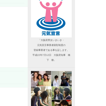
「大阪府男女いきいき・
元気宣言事業者顕彰制度の
登録事業者である事を証します。
平成22年7月12日 大阪府知事 橋
下 徹」