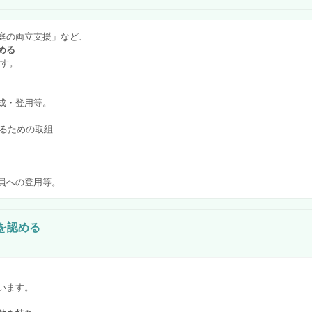
庭の両立支援」など、
める
す。
成・登用等。
するための取組
員への登用等。
を認める
います。