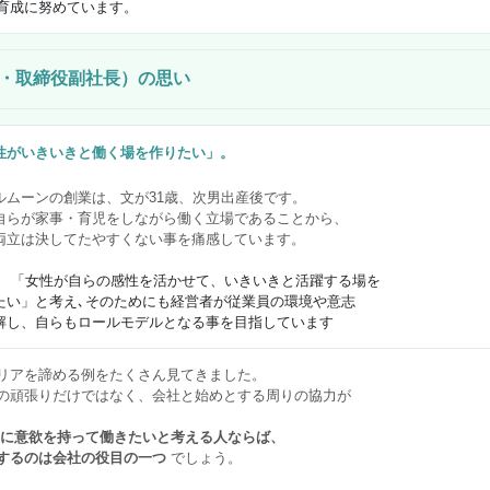
育成に努めています。
・取締役副社長）の思い
性がいきいきと働く場を作りたい」。
ルムーンの創業は、文が31歳、次男出産後です。
自らが家事・育児をしながら働く立場であることから、
両立は決してたやすくない事を痛感しています。
、
「女性が自らの感性を活かせて、いきいきと活躍する場を
たい」と考え､そのためにも経営者が従業員の環境や意志
解し、自らもロールモデルとなる事を目指しています
リアを諦める例をたくさん見てきました。
の頑張りだけではなく、会社と始めとする周りの協力が
に意欲を持って働きたいと考える人ならば、
するのは会社の役目の一つ
でしょう。